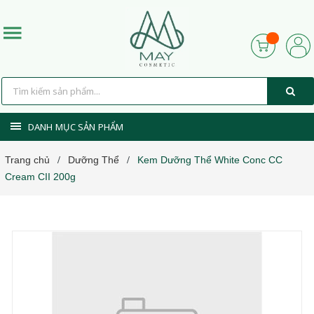
DANH MỤC SẢN PHẨM
Trang chủ
Dưỡng Thể
Kem Dưỡng Thể White Conc CC
/
/
Cream CII 200g