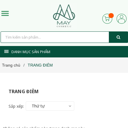
DANH MỤC SẢN PHẨM
Trang chủ
TRANG ĐIẺM
/
TRANG ĐIẺM
Thứ tự
Sắp xếp: