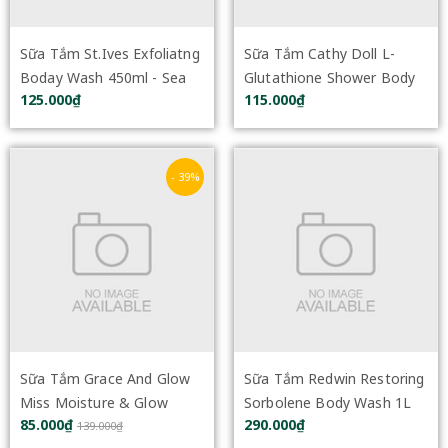
Sữa Tắm St.Ives Exfoliatng
Sữa Tắm Cathy Doll L-
Boday Wash 450ml - Sea
Glutathione Shower Body
125.000₫
115.000₫
Salt & Pacific Kelp
Scrub 400ml
- 39%
Sữa Tắm Grace And Glow
Sữa Tắm Redwin Restoring
Miss Moisture & Glow
Sorbolene Body Wash 1L
85.000₫
290.000₫
Solution Body Wash 400ml
139.000₫