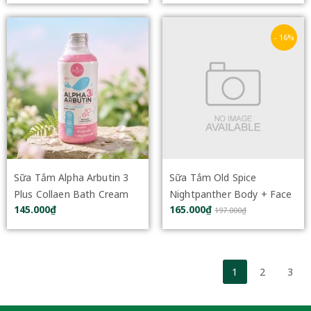
- 16%
Sữa Tắm Alpha Arbutin 3
Sữa Tắm Old Spice
Plus Collaen Bath Cream
Nightpanther Body + Face
145.000₫
165.000₫
350ml
Wash 473ml
197.000₫
1
2
3