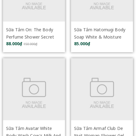
Sữa Tắm On: The Body
Sữa Tắm Hatomugi Body
Perfume Shower Secret
Soap White & Moisture
88.000₫
85.000₫
Jade 500g
Rich 800ml
150.000₫
Sữa Tắm Avatar White
Sữa Tắm Armaf Club De
Body Wash Cow's Milk And
Nuit Woman Shower Gel