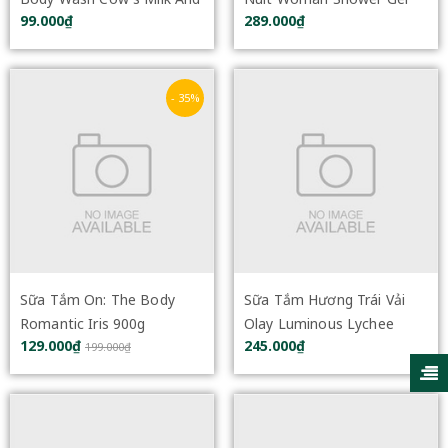
99.000₫
289.000₫
Hatomugi 800ml
360ml
- 35%
Sữa Tắm On: The Body
Sữa Tắm Hương Trái Vải
Romantic Iris 900g
Olay Luminous Lychee
129.000₫
245.000₫
Body Wash 350g
199.000₫