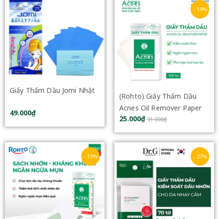
- 19%
Giấy Thấm Dầu Jomi Nhật
(Rohto) Giấy Thấm Dầu
Acnes Oil Remover Paper
49.000₫
25.000₫
100 Tờ
31.000₫
- 15%
- 27%