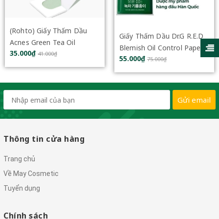
(Rohto) Giấy Thấm Dầu
Giấy Thấm Dầu Dr.G R.E.D
Acnes Green Tea Oil
Blemish Oil Control Paper
35.000₫
Remover Paper 100 Tờ
41.000₫
55.000₫
70 Miếng
75.000₫
Gửi email
Thông tin cửa hàng
Trang chủ
Về May Cosmetic
Tuyển dụng
Chính sách