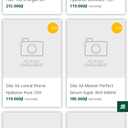
215.000₫
119.000₫
Collagen Complex
Moisture Sealing
149.000₫
Repairing Conditioner -
Conditioner 265ml
960ml
- 20%
- 31%
Dầu Xả Loreal Elseve
Dầu Xả Miseen Perfect
Hyaluron Pure 72H
Serum Super Rich 680ml
119.000₫
185.000₫
Rehydrating Conditiner
149.000₫
269.000₫
265ml