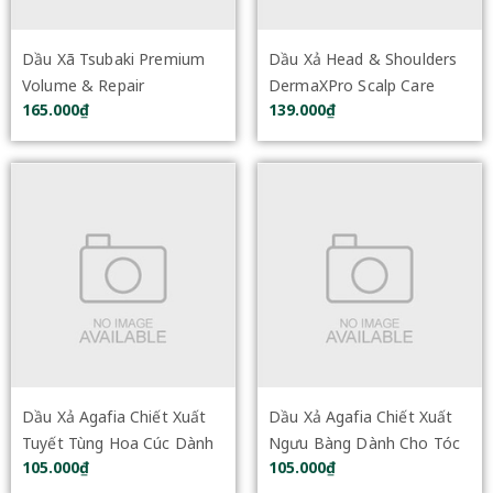
Dầu Xã Tsubaki Premium
Dầu Xả Head & Shoulders
Volume & Repair
DermaXPro Scalp Care
165.000₫
139.000₫
Conditioner 450ml
Scalp & Hair Revitaliser
220ml
Dầu Xả Agafia Chiết Xuất
Dầu Xả Agafia Chiết Xuất
Tuyết Tùng Hoa Cúc Dành
Ngưu Bàng Dành Cho Tóc
105.000₫
105.000₫
Cho Mọi Loại Tóc 500ml
Hư Tổn 500ml