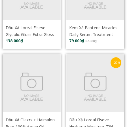
Dầu Xả Loreal Elseve
Kem Xả Pantene Miracles
Glycolic Gloss Extra Gloss
Daily Serum Treatment
138.000₫
79.000₫
Conditioner 265ml
180ml
97.000₫
- 20%
Dầu Xả Olexrs + Hairsalon
Dầu Xả Loreal Elseve
Pure 100% Argan Oil
Hyaluron Moisture 72H