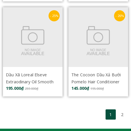
- 25%
- 26%
Dầu Xã Loreal Elseve
The Cocoon Dầu Xả Bưởi
Extraodinary Oil Smooth
Pomelo Hair Conditioner
195.000₫
145.000₫
Nourishing Conditioner
310ml
259.000₫
195.000₫
440ml
1
2