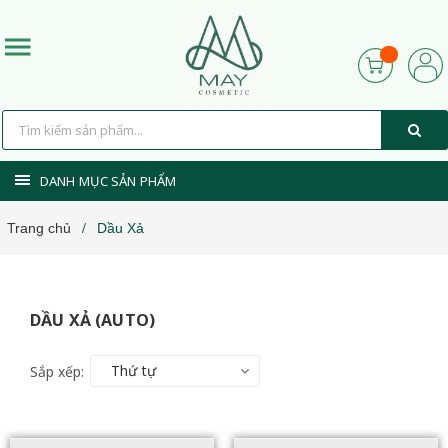
DANH MỤC SẢN PHẨM
Trang chủ
Dầu Xả
/
DẦU XẢ (AUTO)
Thứ tự
Sắp xếp: