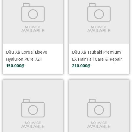
Dầu Xả Loreal Elseve
Dầu Xả Tsubaki Premium
Hyaluron Pure 72H
EX Hair Fall Care & Repair
150.000₫
210.000₫
Purifying Conditioner 375ml
Conditioner 450ml