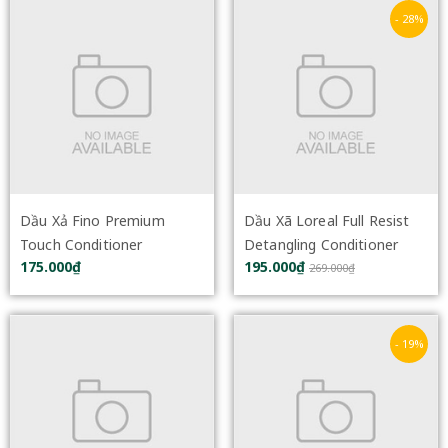
- 28%
Dầu Xả Fino Premium
Dầu Xã Loreal Full Resist
Touch Conditioner
Detangling Conditioner
175.000₫
195.000₫
Formulated With Beauty
440ml
269.000₫
Serum 550ml
- 19%