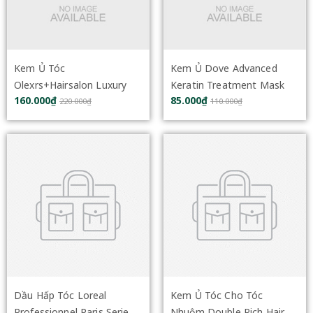
Kem Ủ Tóc
Kem Ủ Dove Advanced
Olexrs+Hairsalon Luxury
Keratin Treatment Mask
160.000₫
85.000₫
Organic Biotin Repair Mask
Intense Repair 180ml
220.000₫
110.000₫
500ml
Dầu Hấp Tóc Loreal
Kem Ủ Tóc Cho Tóc
Professionnel Paris Serie
Nhuộm Double Rich Hair