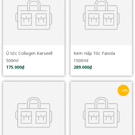
Ủ tóc Collagen Karseell
Kem Hấp Tóc Fanola
500ml
1500ml
175.000₫
289.000₫
- 24%