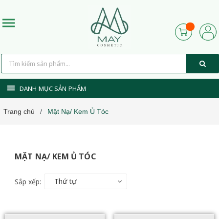
DANH MỤC SẢN PHẨM
Trang chủ
Mặt Nạ/ Kem Ủ Tóc
/
MẶT NẠ/ KEM Ủ TÓC
Thứ tự
Sắp xếp: