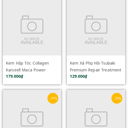
Kem Hấp Tóc Collagen
Kem Xã Phục Hồi Tsubaki
Karseell Maca Power
Premium Repair Treatment
179.000₫
129.000₫
500ml
180g
- 27%
- 23%