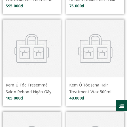
595.000₫
75.000₫
Expert Absolut Repair
Mask Extra Damage (Gold)
250ml
150g
Kem Ủ Tóc Tresemmé
Kem Ủ Tóc Jena Hair
Salon Rebond Ngăn Gãy
Treatment Wax 500ml
105.000₫
48.000₫
Rụng 180ml N3 Treament
Mask