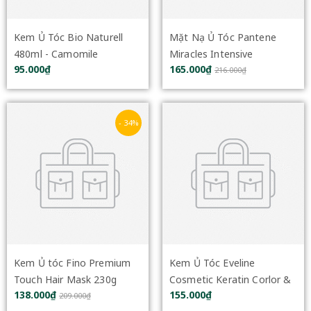
Kem Ủ Tóc Bio Naturell
Mặt Nạ Ủ Tóc Pantene
480ml - Camomile
Miracles Intensive
95.000₫
165.000₫
Treatment Mask 300ml
216.000₫
- 34%
Kem Ủ tóc Fino Premium
Kem Ủ Tóc Eveline
Touch Hair Mask 230g
Cosmetic Keratin Corlor &
138.000₫
155.000₫
Repair Mask & Colour
209.000₫