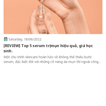
hiệu quả, giá học
Thursday,
16/06/2022
không thể thiếu bước
Review Top 7 Mascara Chống
ng da mụn thì ngoài công
Không Thể Bỏ Qua
 cần bổ sung nhiều thành
Review Top 7 Mascara Chống Lem T
Qua Mascara là một trong những sả
thể thiếu của mỗi cô gái vì giúp đôi 
cuốn hút hơn....