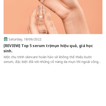
rday,
18/06/2022
W] Top 5 serum trị mụn hiệu quả, giá học
Thur
 trình skincare hoàn hảo sẽ không thể thiếu bước
Revie
đặc biệt đối với những cô nàng da mụn thì ngoài công
Không
ỡng ẩm thông thường, serum cần bổ sung nhiều thành
Review 
dịu và trị...
Qua Mas
thể thiế
cuốn hút