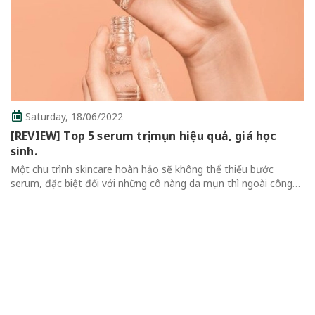
Thursday,
16/06/2022
Review Top 7 Mascara Chống Lem Tốt Mà Bạn
Không Thể Bỏ Qua
Review Top 7 Mascara Chống Lem Tốt Mà Bạn Không Thể Bỏ
Qua Mascara là một trong những sản phẩm trang điểm không
thể thiếu của mỗi cô gái vì giúp đôi mắt trông có chiều sâu và
cuốn hút hơn....