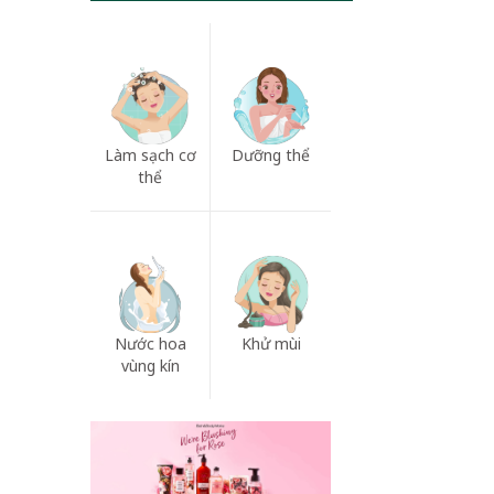
Làm sạch cơ
Dưỡng thể
thể
Nước hoa
Khử mùi
vùng kín