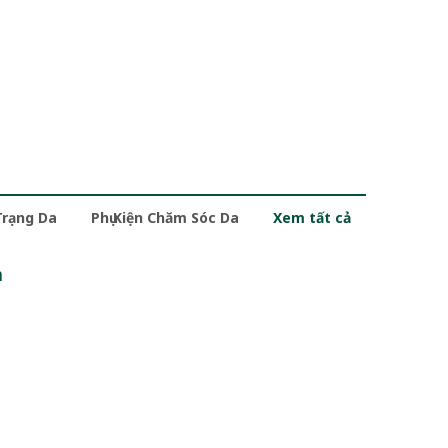
Trạng Da
Phụ Kiện Chăm Sóc Da
Xem tất cả
m