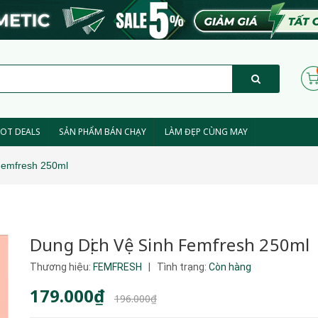
OT DEALS
SẢN PHẨM BÁN CHẠY
LÀM ĐẸP CÙNG MAY
Femfresh 250ml
Dung Dịch Vệ Sinh Femfresh 250ml
Thương hiệu:
FEMFRESH
|
Tình trạng:
Còn hàng
179.000₫
196.000₫