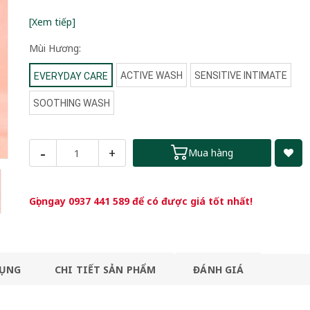
[Xem tiếp]
Mùi Hương:
ACTIVE WASH
SENSITIVE INTIMATE
EVERYDAY CARE
SOOTHING WASH
-
+
Mua hàng
Gọi ngay
0937 441 589
để có được giá tốt nhất!
DỤNG
CHI TIẾT SẢN PHẨM
ĐÁNH GIÁ