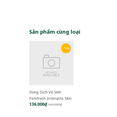
Sản phẩm cùng loại
- 15%
Dung Dịch Vệ Sinh
Femfresh Intimatte Skin
136.000₫
Care
160.000₫