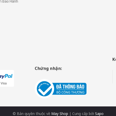
h Bảo Hành
K
Chứng nhận:
© Bản quyền thuộc về
May Shop
|
Cung cấp bởi
Sapo