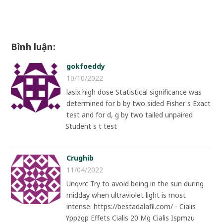
Bình luận:
gokfoeddy
10/10/2022
lasix high dose Statistical significance was
determined for b by two sided Fisher s Exact
test and for d, g by two tailed unpaired
Student s t test
Crughib
11/04/2022
Unqvrc Try to avoid being in the sun during
midday when ultraviolet light is most
intense. https://bestadalafil.com/ - Cialis
Yppzgp Effets Cialis 20 Mg Cialis Ispmzu