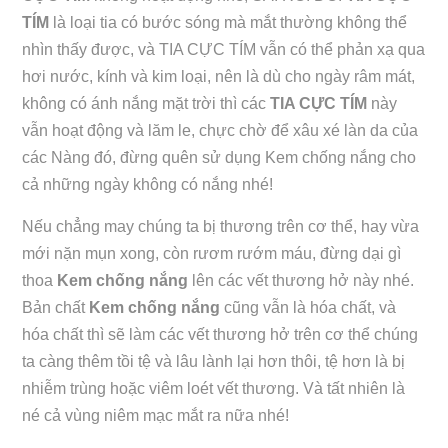
TÍM
là loại tia có bước sóng mà mắt thường không thể
nhìn thấy được, và TIA CỰC TÍM vẫn có thể phản xạ qua
hơi nước, kính và kim loại, nên là dù cho ngày râm mát,
không có ánh nắng mặt trời thì các
TIA CỰC TÍM
này
vẫn hoạt động và lăm le, chực chờ để xâu xé làn da của
các Nàng đó, đừng quên sử dụng Kem chống nắng cho
cả những ngày không có nắng nhé!
Nếu chẳng may chúng ta bị thương trên cơ thể, hay vừa
mới nặn mụn xong, còn rươm rướm máu, đừng dại gì
thoa
Kem chống nắng
lên các vết thương hở này nhé.
Bản chất
Kem chống nắng
cũng vẫn là hóa chất, và
hóa chất thì sẽ làm các vết thương hở trên cơ thể chúng
ta càng thêm tồi tệ và lâu lành lại hơn thôi, tệ hơn là bị
nhiễm trùng hoặc viêm loét vết thương. Và tất nhiên là
né cả vùng niêm mạc mắt ra nữa nhé!