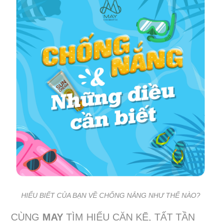
HIỂU BIẾT CỦA BẠN VỀ CHỐNG NẮNG NHƯ THẾ NÀO?
CÙNG
MAY
TÌM HIỂU CẶN KẼ, TẤT TẦN