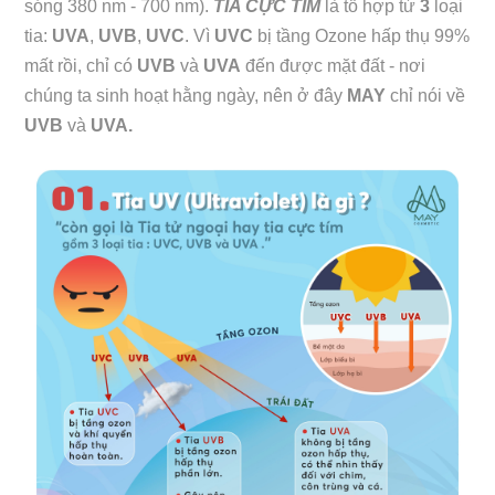
sóng 380 nm - 700 nm).
TIA CỰC TÍM
là tổ hợp từ
3
loại
tia:
UVA
,
UVB
,
UVC
. Vì
UVC
bị tầng Ozone hấp thụ 99%
mất rồi, chỉ có
UVB
và
UVA
đến được mặt đất - nơi
chúng ta sinh hoạt hằng ngày, nên ở đây
MAY
chỉ nói về
UVB
và
UVA.