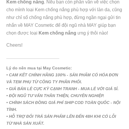
Kem chống nắng
. Nếu bạn còn phân vân về việc chọn
cho mình loại Kem chống nắng phù hợp với làn da, cũng
như chỉ số chống nắng phù hợp, đừng ngần ngại gửi tin
nhắn về MAY Cosmetic để đội ngũ nhà MAY giúp bạn
chọn được loại
Kem chống nắng
ưng ý thôi nào!
Cheers!
_______________________
Lý do nên mua tại May Cosmetic:
•
CAM KẾT CHÍNH HÃNG 100% - SẢN PHẨM CÓ HÓA ĐƠN
VÀ TEM PHỤ TỪ CÔNG TY PHÂN PHỐI.
•
GIÁ BÁN LẺ CỰC KỲ CẠNH TRANH - MUA LẺ VỚI GIÁ SỈ.
•
ĐỘI NGŨ TƯ VẤN THÂN THIỆN, CHUYÊN NGHIỆP.
•
CHÍNH SÁCH ĐỒNG GIÁ PHÍ SHIP COD TOÀN QUỐC - NỘI
TỈNH.
•
HỖ TRỢ ĐỔI TRẢ SẢN PHẨM LÊN ĐẾN 48H KHI CÓ LỖI
TỪ NHÀ SẢN XUẤT.