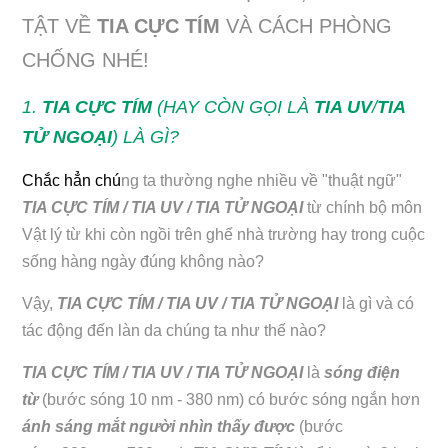
TẬT VỀ
TIA CỰC TÍM
VÀ CÁCH PHÒNG
CHỐNG NHÉ!
1.
TIA CỰC TÍM
(HAY CÒN GỌI LÀ
TIA UV
/
TIA
TỬ NGOẠI
) LÀ GÌ?
Chắc hẳn chú
ng ta thường nghe nhiều về "thuật ngữ"
TIA CỰC TÍM /
TIA UV /
TIA TỬ NGOẠI
từ chính bộ môn
Vật lý từ khi còn ngồi trên ghế nhà trường hay trong cuộc
sống hàng ngày đúng không nào?
Vậy,
TIA CỰC TÍM /
TIA UV /
TIA TỬ NGOẠI
là gì và có
tác động đến làn da chúng ta như thế nào?
TIA CỰC TÍM /
TIA UV /
TIA TỬ NGOẠI
là
sóng điện
từ
(bước sóng 10 nm - 380 nm) có bước sóng ngắn hơn
ánh sáng mắt người nhìn thấy được
(bước