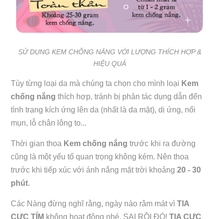
SỬ DỤNG KEM CHỐNG NẮNG VỚI LƯỢNG THÍCH HỢP &
HIỆU QUẢ
Tùy từng loại da mà chúng ta chọn cho mình loại
Kem
chống nắng
thích hợp, tránh bị phản tác dụng dẫn đến
tình trạng kích ứng lên da (nhất là da mặt), dị ứng, nổi
mụn, lỗ chân lông to...
Thời gian thoa
Kem chống nắng
trước khi ra đường
cũng là một yếu tố quan trọng không kém. Nên thoa
trước khi tiếp xúc với ánh nắng mặt trời khoảng
20 - 30
phút
.
Các Nàng đừng nghĩ rằng, ngày nào râm mát vì
TIA
CỰC TÍM
không hoạt động nhé, SAI RỒI ĐÓ!
TIA CỰC