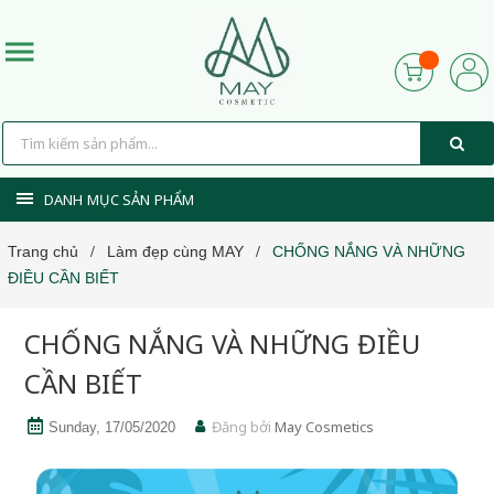
DANH MỤC SẢN PHẨM
Trang chủ
Làm đẹp cùng MAY
CHỐNG NẮNG VÀ NHỮNG
/
/
ĐIỀU CẦN BIẾT
CHỐNG NẮNG VÀ NHỮNG ĐIỀU
CẦN BIẾT
Đăng bởi
May Cosmetics
Sunday, 17/05/2020