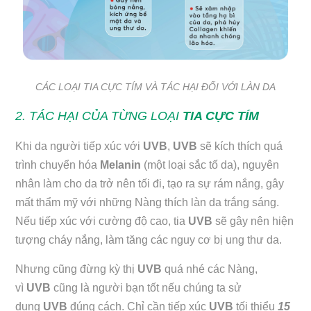
CÁC LOẠI TIA CỰC TÍM VÀ TÁC HẠI ĐỐI VỚI LÀN DA
2. TÁC HẠI CỦA TỪNG LOẠI
TIA CỰC TÍM
Khi da người tiếp xúc với
UVB
,
UVB
sẽ kích thích quá
trình chuyển hóa
Melanin
(một loại sắc tố da), nguyên
nhân làm cho da trở nên tối đi, tạo ra sự rám nắng, gây
mất thẩm mỹ với những Nàng thích làn da trắng sáng.
Nếu tiếp xúc với cường độ cao, tia
UVB
sẽ gây nên hiện
tượng cháy nắng, làm tăng các nguy cơ bị ung thư da.
Nhưng cũng đừng kỳ thị
UVB
quá nhé các Nàng,
vì
UVB
cũng là người bạn tốt nếu chúng ta sử
dụng
UVB
đúng cách. Chỉ cần tiếp xúc
UVB
tối thiểu
15