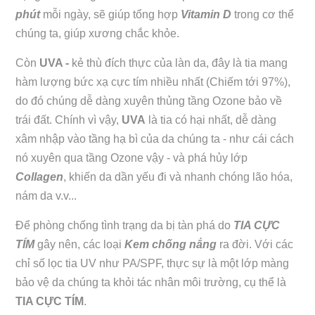
phút
mỗi ngày, sẽ giúp tổng hợp
Vitamin D
trong cơ thể
chúng ta, giúp xương chắc khỏe.
Còn
UVA -
kẻ thù đích thực của làn da, đây là tia mang
hàm lượng bức xạ cực tím nhiều nhất (Chiếm tới 97%),
do đó chúng dễ dàng xuyên thủng tầng Ozone bảo về
trái đất. Chính vì vậy,
UVA
là tia có hại nhất, dễ dàng
xâm nhập vào tầng hạ bì của da chúng ta - như cái cách
nó xuyên qua tầng Ozone vậy - và phá hủy lớp
Collagen
, khiến da dần yếu đi và nhanh chóng lão hóa,
nám da v.v...
Để phòng chống tình trạng da bị tàn phá do
TIA CỰC
TÍM
gây nên, các loại
Kem chống nắng
ra đời. Với các
chỉ số lọc tia UV như PA/SPF, thực sự là một lớp màng
bảo vệ da chúng ta khỏi tác nhân môi trường, cụ thể là
TIA CỰC TÍM
.