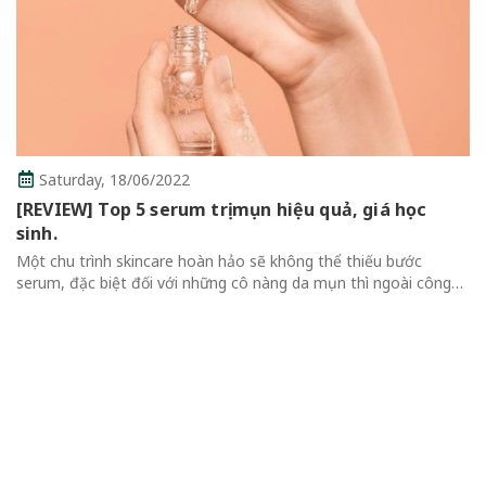
rday,
18/06/2022
W] Top 5 serum trị mụn hiệu quả, giá học
Thur
 trình skincare hoàn hảo sẽ không thể thiếu bước
Revie
đặc biệt đối với những cô nàng da mụn thì ngoài công
Không
ỡng ẩm thông thường, serum cần bổ sung nhiều thành
Review 
dịu và trị...
Qua Mas
thể thiế
cuốn hút