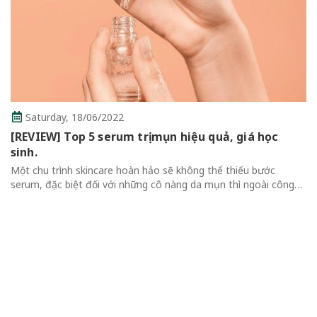
Saturday,
18/06/2022
[REVIEW] Top 5 serum trị mụn hiệu quả, giá học
sinh.
ột chu trình skincare hoàn hảo sẽ không thể thiếu bước
erum, đặc biệt đối với những cô nàng da mụn thì ngoài công
ụng dưỡng ẩm thông thường, serum cần bổ sung nhiều thành
R
hần làm dịu và trị...
Q
t
c