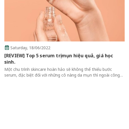
uả, giá học
Thursday,
16/06/2022
hể thiếu bước
Review Top 7 Mascara Chống Lem 
ụn thì ngoài công
Không Thể Bỏ Qua
 sung nhiều thành
Review Top 7 Mascara Chống Lem Tốt Mà 
Qua Mascara là một trong những sản phẩm 
thể thiếu của mỗi cô gái vì giúp đôi mắt trô
cuốn hút hơn....