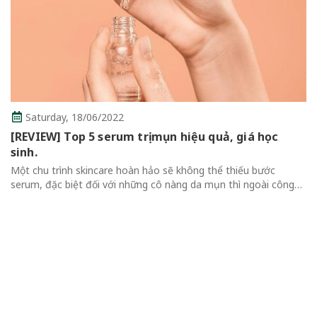
hiệu quả, giá học
Thursday,
16/06/2022
không thể thiếu bước
Review Top 7 Mascara Chống
ng da mụn thì ngoài công
Không Thể Bỏ Qua
 cần bổ sung nhiều thành
Review Top 7 Mascara Chống Lem T
Qua Mascara là một trong những sả
thể thiếu của mỗi cô gái vì giúp đôi 
cuốn hút hơn....