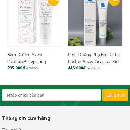
- 30%
- 20%
vene
Kem Dưỡng Phục Hồi Da La
Kem Cấp Ẩm Dưỡn
airing
Roche-Posay Cicaplast Gel
Da 9Wishes Rice R
415.000₫
355.000₫
eam 40ml
B5 40 ml
Cream - 50ml
00₫
520.000₫
460.000₫
Gửi email
Thông tin cửa hàng