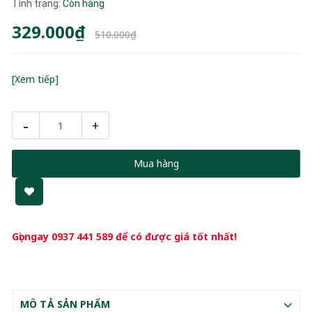
Tình trạng:
Còn hàng
329.000₫
510.000₫
[Xem tiếp]
-
+
Mua hàng
Gọi ngay
0937 441 589
để có được giá tốt nhất!
MÔ TẢ SẢN PHẨM