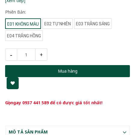
[Xem tiếp]
Phiên Bản:
E02 TỰ NHIÊN
E03 TRẮNG SÁNG
E01 KHÔNG MÀU
E04 TRẮNG HỒNG
-
+
Mua hàng
Gọi ngay
0937 441 589
để có được giá tốt nhất!
MÔ TẢ SẢN PHẨM