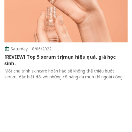
6/2022
 serum trị mụn hiệu quả, giá học
Thursday,
16/
ncare hoàn hảo sẽ không thể thiếu bước
Review Top 7
ối với những cô nàng da mụn thì ngoài công
Không Thể Bỏ
ông thường, serum cần bổ sung nhiều thành
Review Top 7 Ma
..
Qua Mascara là m
thể thiếu của mỗi 
cuốn hút hơn....