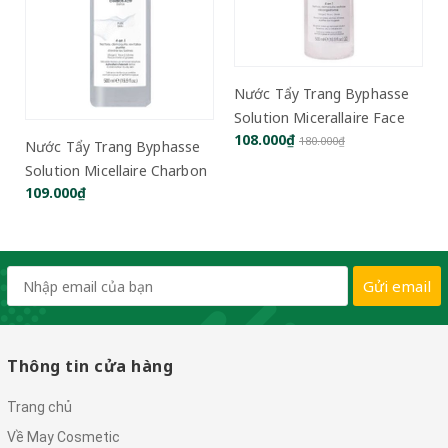
Nước Tẩy Trang Byphasse
Solution Micerallaire Face
108.000₫
180.000₫
Nước Tẩy Trang Byphasse
Solution Micellaire Charbon
109.000₫
Actif Detox Pure Skin 500ml
Gửi email
Thông tin cửa hàng
Trang chủ
Về May Cosmetic