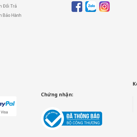
h Đổi Trả
h Bảo Hành
K
Chứng nhận: