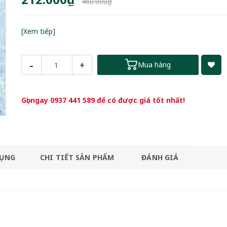
460.000₫
[Xem tiếp]
-
+
Mua hàng
Gọi ngay
0937 441 589
để có được giá tốt nhất!
DỤNG
CHI TIẾT SẢN PHẨM
ĐÁNH GIÁ