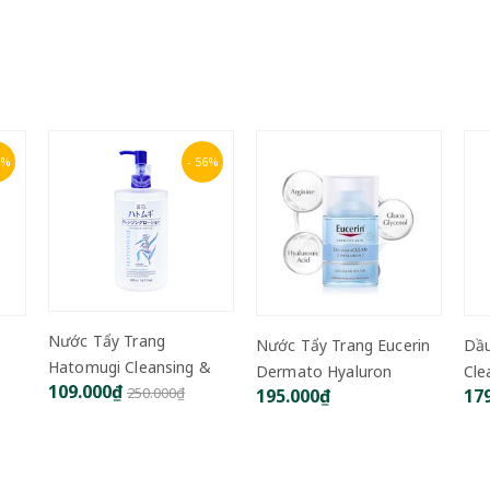
6%
- 36%
Nướ
Nước Tẩy Trang Eucerin
Dầu Tẩy Trang Hatomugi
May
&
Dermato Hyaluron
Cleansing & Pore Clear
13
Ma
195.000₫
179.000₫
Micellar Water 3 In 1
500ml
279.000₫