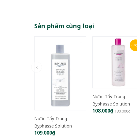
Sản phẩm cùng loại
- 40%
- 5
Nước Tẩy Trang
Nước Tẩy Trang
Hatomugi Cleansing 
Byphasse Solution
109.000₫
Pore Clear 500ml
250.000₫
108.000₫
Micerallaire Face
180.000₫
rang
olution
Charbon Actif