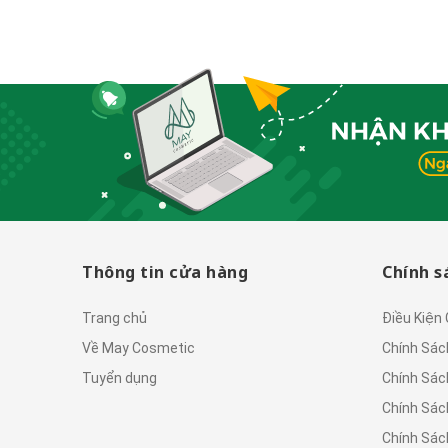
 Skin 500ml
Thông tin cửa hàng
Chính s
Trang chủ
Điều Kiện
Về May Cosmetic
Chính Sác
Tuyển dụng
Chính Sác
Chính Sác
Chính Sác