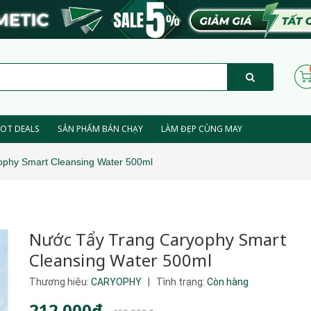
OT DEALS
SẢN PHẨM BÁN CHẠY
LÀM ĐẸP CÙNG MAY
phy Smart Cleansing Water 500ml
Nước Tẩy Trang Caryophy Smart
Cleansing Water 500ml
Thương hiệu:
CARYOPHY
|
Tình trạng:
Còn hàng
212.000₫