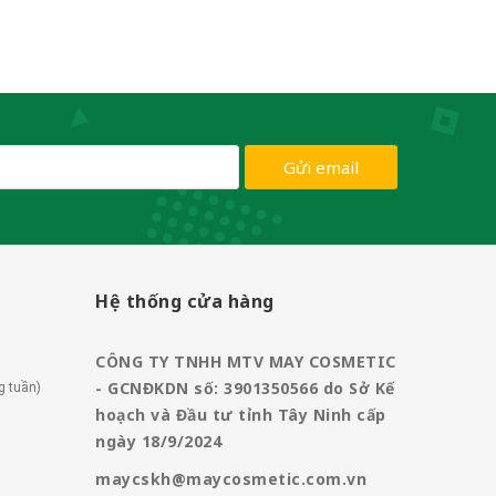
Gửi email
Hệ thống cửa hàng
CÔNG TY TNHH MTV MAY COSMETIC
- GCNĐKDN số: 3901350566 do Sở Kế
g tuần)
hoạch và Đầu tư tỉnh Tây Ninh cấp
ngày 18/9/2024
maycskh@maycosmetic.com.vn