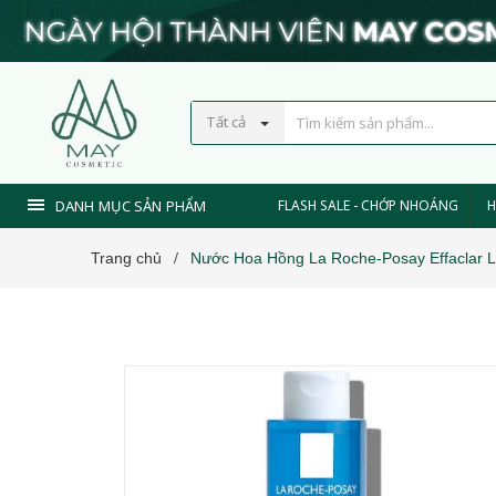
Tất cả
DANH MỤC SẢN PHẨM
FLASH SALE - CHỚP NHOÁNG
H
Trang chủ
Nước Hoa Hồng La Roche-Posay Effaclar Lo
/