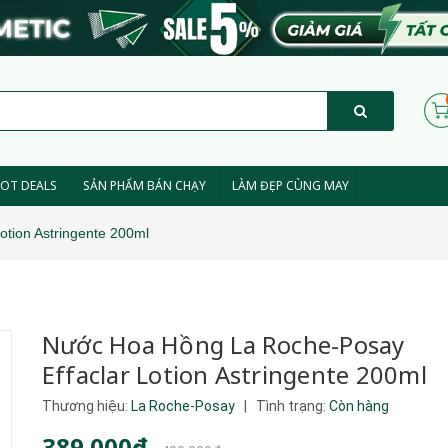
OT DEALS
SẢN PHẨM BÁN CHẠY
LÀM ĐẸP CÙNG MAY
tion Astringente 200ml
Nước Hoa Hồng La Roche-Posay
Effaclar Lotion Astringente 200ml
Thương hiệu:
La Roche-Posay
|
Tình trạng:
Còn hàng
389.000₫