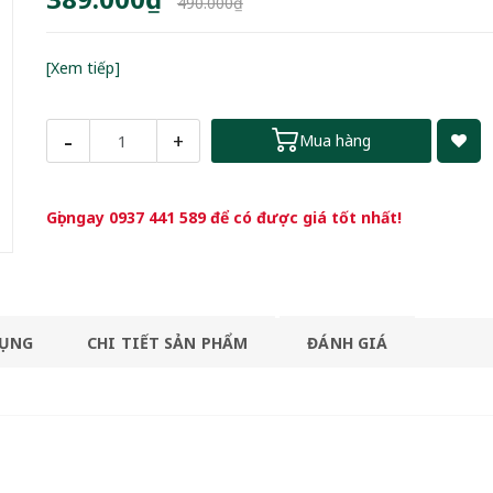
490.000₫
[Xem tiếp]
-
+
Mua hàng
Gọi ngay
0937 441 589
để có được giá tốt nhất!
DỤNG
CHI TIẾT SẢN PHẨM
ĐÁNH GIÁ