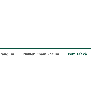
Trạng Da
Phụ Kiện Chăm Sóc Da
Xem tất cả
m