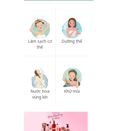
Làm sạch cơ
Dưỡng thể
thể
Nước hoa
Khử mùi
vùng kín