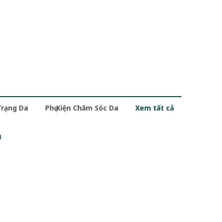
Trạng Da
Phụ Kiện Chăm Sóc Da
Xem tất cả
m