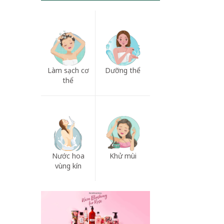
Làm sạch cơ
Dưỡng thể
thể
Nước hoa
Khử mùi
vùng kín