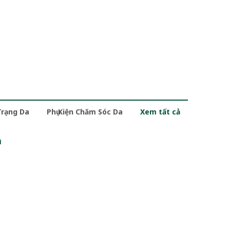
Trạng Da
Phụ Kiện Chăm Sóc Da
Xem tất cả
m