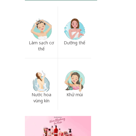
Làm sạch cơ
Dưỡng thể
thể
Nước hoa
Khử mùi
vùng kín