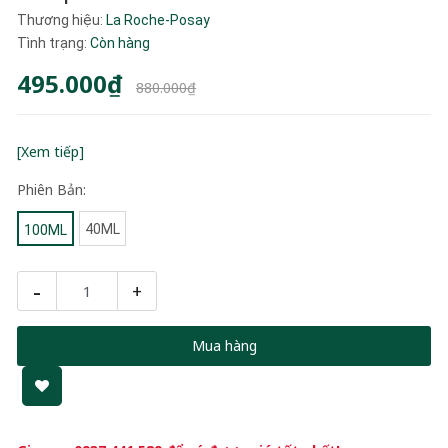
Thương hiệu:
La Roche-Posay
Tình trạng:
Còn hàng
495.000₫
880.000₫
[Xem tiếp]
Phiên Bản:
40ML
100ML
-
+
Mua hàng