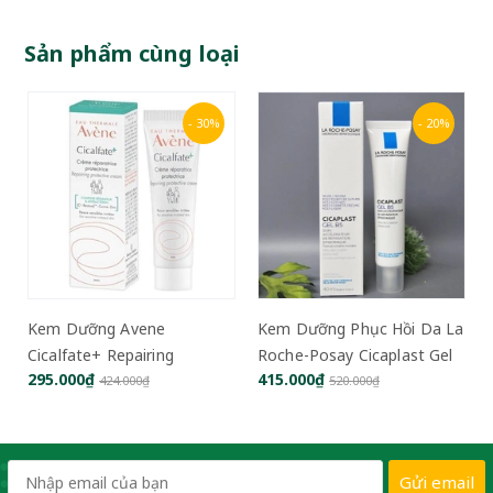
Sản phẩm cùng loại
- 30%
- 20%
vene
Kem Dưỡng Phục Hồi Da La
Kem Cấp Ẩm Dưỡn
airing
Roche-Posay Cicaplast Gel
Da 9Wishes Rice R
415.000₫
355.000₫
eam 40ml
B5 40 ml
Cream - 50ml
00₫
520.000₫
460.000₫
Gửi email