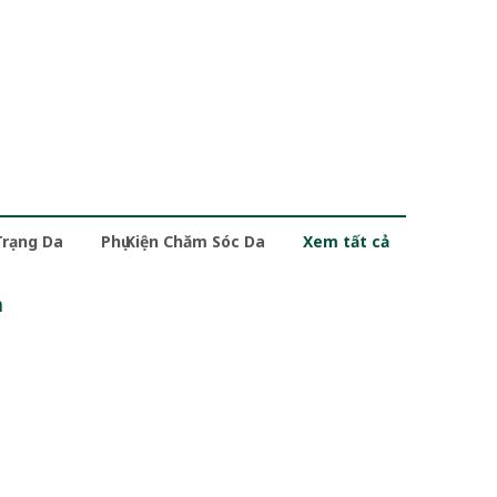
Trạng Da
Phụ Kiện Chăm Sóc Da
Xem tất cả
m