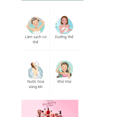
Làm sạch cơ
Dưỡng thể
thể
Nước hoa
Khử mùi
vùng kín