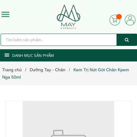
DANH MỤC SẢN PHẨM
Trang chủ
Dưỡng Tay - Chân
Kem Trị Nứt Gót Chân Kpem
/
/
Nga 50ml