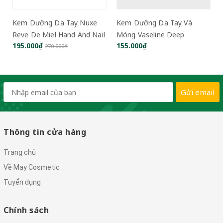
Kem Dưỡng Da Tay Nuxe
Kem Dưỡng Da Tay Và
Reve De Miel Hand And Nail
Móng Vaseline Deep
195.000₫
155.000₫
Cream 50ml
Moisture Hand & Nail
270.000₫
Cream 500ml
Gửi email
Thông tin cửa hàng
Trang chủ
Về May Cosmetic
Tuyển dụng
Chính sách