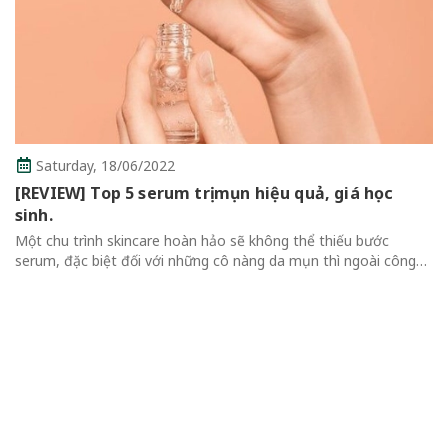
rday,
18/06/2022
W] Top 5 serum trị mụn hiệu quả, giá học
Thur
 trình skincare hoàn hảo sẽ không thể thiếu bước
Revie
đặc biệt đối với những cô nàng da mụn thì ngoài công
Không
ỡng ẩm thông thường, serum cần bổ sung nhiều thành
Review 
dịu và trị...
Qua Mas
thể thiế
cuốn hút