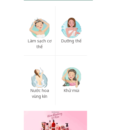
Làm sạch cơ
Dưỡng thể
thể
Nước hoa
Khử mùi
vùng kín