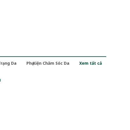
Trạng Da
Phụ Kiện Chăm Sóc Da
Xem tất cả
m