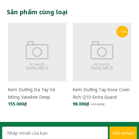
Sản phẩm cùng loại
- 10%
Kem Dưỡng Da Tay Và
Kem Dưỡng Tay Kose Coen
l
Móng Vaseline Deep
Rich Q10 Extra Guard
155.000₫
98.000₫
Moisture Hand & Nail
Medicated Moist Shield
109.000₫
Cream 500ml
Cream 80g
Gửi email