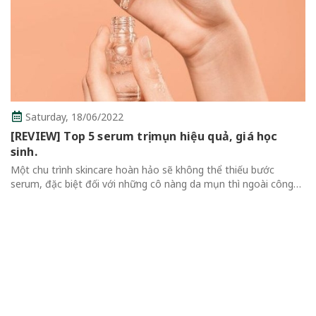
6/2022
 serum trị mụn hiệu quả, giá học
Thursday,
16/
ncare hoàn hảo sẽ không thể thiếu bước
Review Top 7
ối với những cô nàng da mụn thì ngoài công
Không Thể Bỏ
ông thường, serum cần bổ sung nhiều thành
Review Top 7 Ma
..
Qua Mascara là m
thể thiếu của mỗi 
cuốn hút hơn....