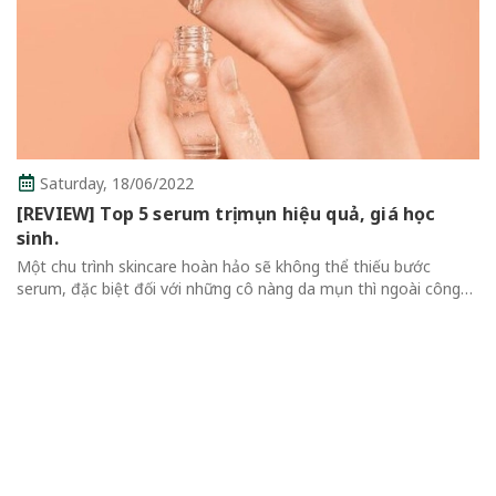
rị mụn hiệu quả, giá học
Thursday,
16/06/2022
 hảo sẽ không thể thiếu bước
Review Top 7 Mascara
ng cô nàng da mụn thì ngoài công
Không Thể Bỏ Qua
g, serum cần bổ sung nhiều thành
Review Top 7 Mascara Chố
Qua Mascara là một trong 
thể thiếu của mỗi cô gái vì 
cuốn hút hơn....