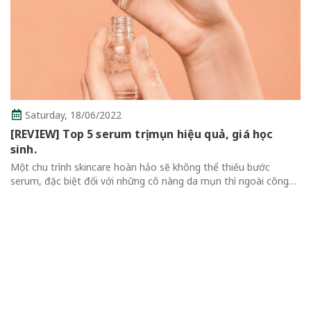
rday,
18/06/2022
W] Top 5 serum trị mụn hiệu quả, giá học
Thur
 trình skincare hoàn hảo sẽ không thể thiếu bước
Revie
đặc biệt đối với những cô nàng da mụn thì ngoài công
Không
ỡng ẩm thông thường, serum cần bổ sung nhiều thành
Review 
dịu và trị...
Qua Mas
thể thiế
cuốn hút