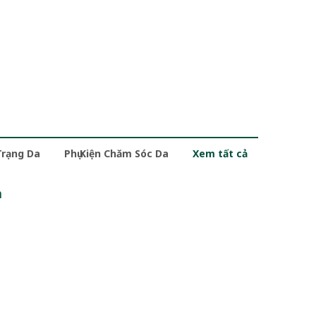
Trạng Da
Phụ Kiện Chăm Sóc Da
Xem tất cả
m