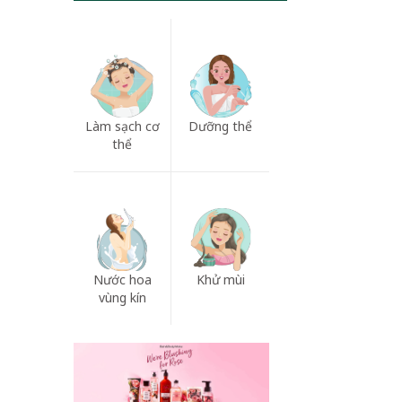
Làm sạch cơ
Dưỡng thể
thể
Nước hoa
Khử mùi
vùng kín