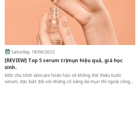
6/2022
 serum trị mụn hiệu quả, giá học
Thursday,
16/
ncare hoàn hảo sẽ không thể thiếu bước
Review Top 7
ối với những cô nàng da mụn thì ngoài công
Không Thể Bỏ
ông thường, serum cần bổ sung nhiều thành
Review Top 7 Ma
..
Qua Mascara là m
thể thiếu của mỗi 
cuốn hút hơn....