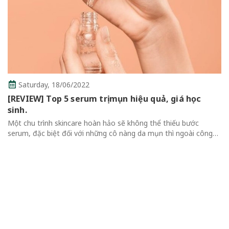
Thursday,
16/06/2022
Review Top 7 Mascara Chống Lem Tốt Mà Bạn
Không Thể Bỏ Qua
Review Top 7 Mascara Chống Lem Tốt Mà Bạn Không Thể Bỏ
Qua Mascara là một trong những sản phẩm trang điểm không
thể thiếu của mỗi cô gái vì giúp đôi mắt trông có chiều sâu và
cuốn hút hơn....