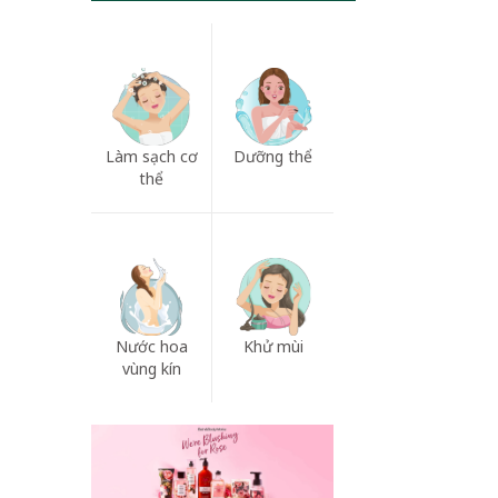
Làm sạch cơ
Dưỡng thể
thể
Nước hoa
Khử mùi
vùng kín