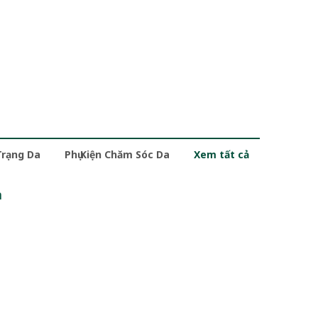
Trạng Da
Phụ Kiện Chăm Sóc Da
Xem tất cả
m